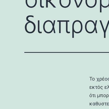
διαπρα
Το χρέος
εκτός ε
ότι μπο
καθυστε