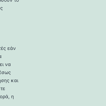
ώσουν το
ές
τές εάν
α
ει να
μέσως
ησης και
ετε
ορά, η