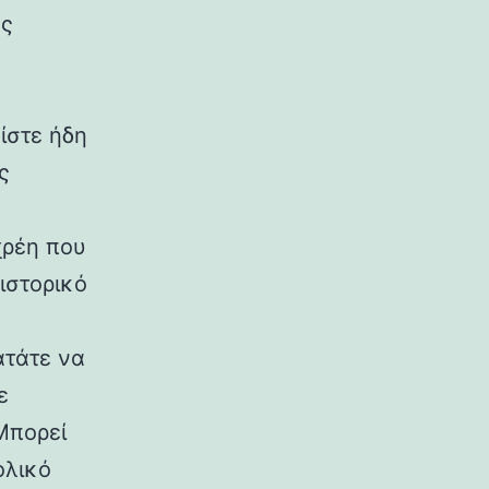
ες
είστε ήδη
ς
χρέη που
ιστορικό
ατάτε να
ε
Μπορεί
ολικό