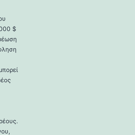
ου
.000 $
χρέωση
όφληση
ν
μπορεί
ρέος
ρέους.
νου,