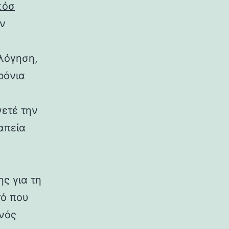
κόσ
αν
ολόγηση,
ρόνια
ετέ την
απεία
ς για τη
τό που
ενός