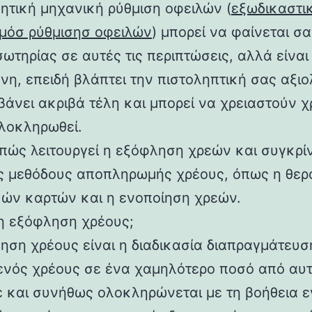
ητική μηχανική ρύθμιση οφειλών (
εξωδικαστι
μόσ ρύθμισησ οφειλών
) μπορεί να φαίνεται σ
ωτηρίας σε αυτές τις περιπτώσεις, αλλά είναι
υνη, επειδή βλάπτει την πιστοληπτική σας αξι
βάνει ακριβά τέλη και μπορεί να χρειαστούν χ
ολοκληρωθεί.
πώς λειτουργεί η εξόφληση χρεών και συγκρίν
ς μεθόδους αποπληρωμής χρέους, όπως η θερ
κών καρτών και η ενοποίηση χρεών.
 η εξόφληση χρέους;
ηση χρέους είναι η διαδικασία διαπραγμάτευση
ενός χρέους σε ένα χαμηλότερο ποσό από αυ
ε και συνήθως ολοκληρώνεται με τη βοήθεια 