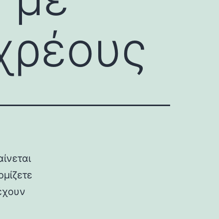
χρέους
αίνεται
ομίζετε
 έχουν