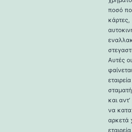
χρηματο
ποσό πο
κάρτες,
αυτοκιν
εναλλακ
στεγαστ
Αυτές ο
φαίνετα
εταιρεί
σταματή
και αντ
να κατα
αρκετά 
εταιρεί