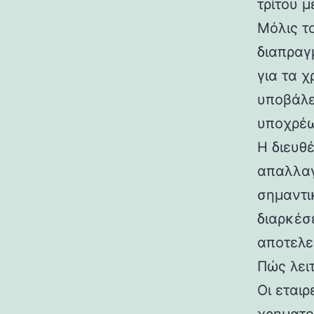
τρίτου 
Μόλις τ
διαπραγ
για τα χ
υποβάλε
υποχρέ
Η διευθ
απαλλαγ
σημαντι
διαρκέσε
αποτελε
Πώς λει
Οι εται