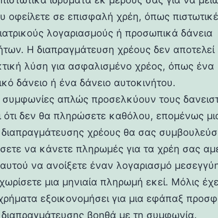
πιστωτικά ιδρύματα εκ μέρους σας για να μει
υ οφείλετε σε επισφαλή χρέη, όπως πιστωτικ
 ιατρικούς λογαριασμούς ή προσωπικά δάνεια
ήτων. Η διαπραγμάτευση χρέους δεν αποτελεί
τική λύση για ασφαλισμένο χρέος, όπως ένα
ικό δάνειο ή ένα δάνειο αυτοκινήτου.
ι συμφωνίες απλώς προσελκύουν τους δανεισ
ι ότι δεν θα πληρώσετε καθόλου, επομένως μι
α διαπραγμάτευσης χρέους θα σας συμβουλεύσ
σετε να κάνετε πληρωμές για τα χρέη σας α
’ αυτού να ανοίξετε έναν λογαριασμό μεσεγγύ
χωρίσετε μια μηνιαία πληρωμή εκεί. Μόλις έχ
χρήματα εξοικονομήσει για μια εφάπαξ προσφ
α διαπραγμάτευσης βοηθά με τη συμφωνία.