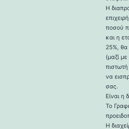
Η διαπρ
επιχειρ
ποσού π
και η ε
25%, θα
(μαζί μ
πιστωτή
να εισπ
σας.
Είναι η
Το Γραφ
προειδο
Η διαχε