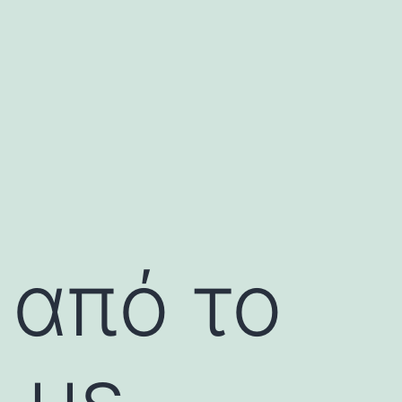
 από το
 με