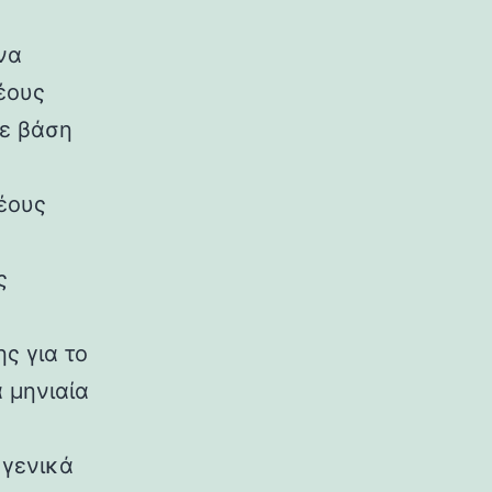
να
έους
ε βάση
έους
ς
ς για το
 μηνιαία
 γενικά