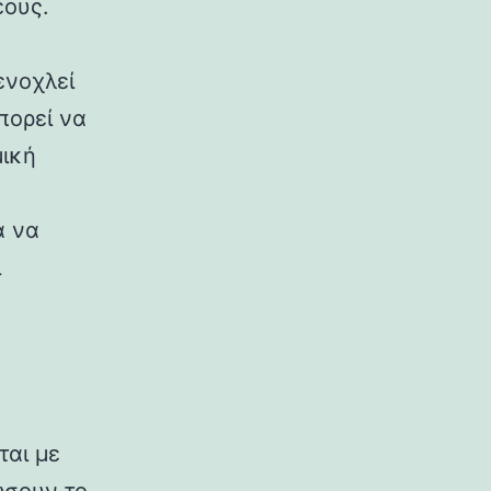
έους.
ενοχλεί
πορεί να
μική
α να
ι
ται με