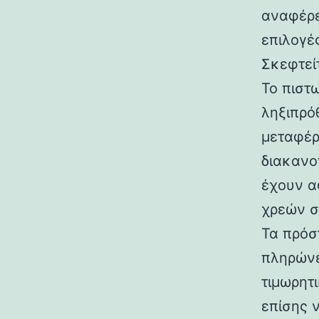
αναφέρε
επιλογέ
Σκεφτεί
Το πιστω
ληξιπρό
μεταφέρ
διακανο
έχουν α
χρεών σ
Τα πρόσ
πληρώνε
τιμωρητ
επίσης 