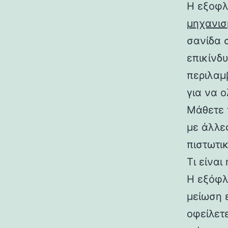
Η εξοφλ
μηχανισ
σανίδα σ
επικίνδ
περιλαμ
για να 
Μάθετε 
με άλλε
πιστωτι
Τι είναι
Η εξόφλ
μείωση 
οφείλετ