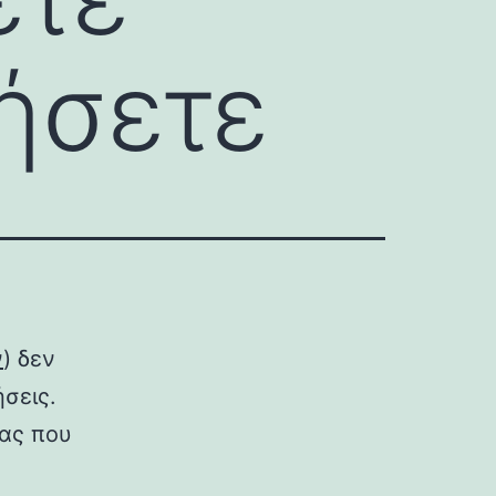
ήσετε
ν
) δεν
ήσεις.
ίας που