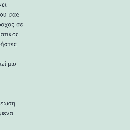
νει
πού σας
ροχος σε
ματικός
ρήστες
εί μια
χρέωση
όμενα