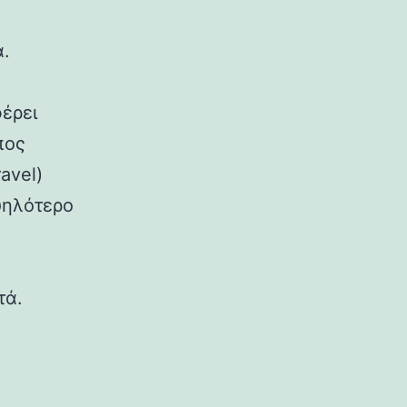
α.
έρει
πος
avel)
ψηλότερο
τά.