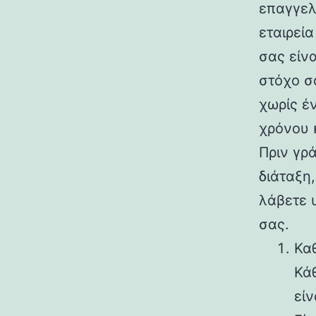
επαγγελ
εταιρεί
σας είν
στόχο σ
χωρίς έ
χρόνου 
Πριν γρ
διάταξη
λάβετε 
σας.
Κα
Κάθ
είν