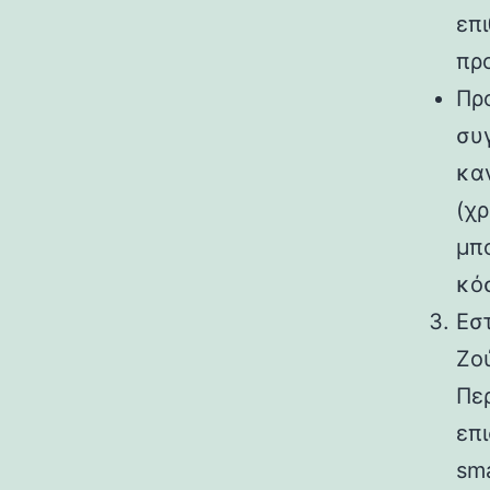
επι
πρ
Πρ
συ
κα
(χρ
μπο
κό
Εσ
Ζο
Πε
επ
sma