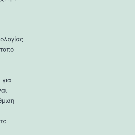
νολογίας
ότοπό
 για
ναι
θμιση
 το
υ