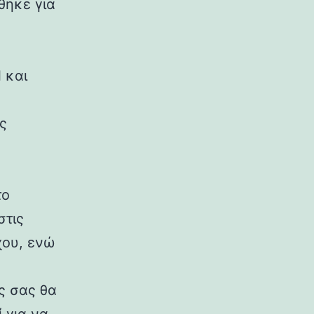
θηκε για
 και
ς
το
στις
χου, ενώ
ός σας θα