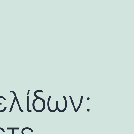
ελίδων:
ετε