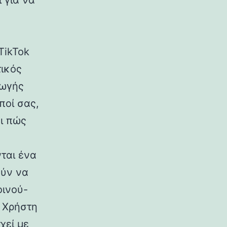
 για να
TikTok
τικός
γωγής
ποί σας,
ι πώς
ται ένα
ούν να
οινού-
 Χρήστη
χεί με