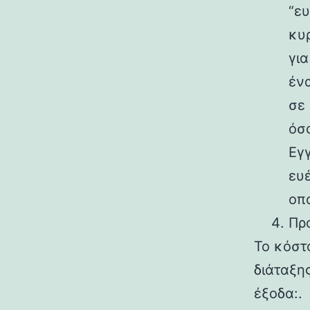
“ευ
κυ
γι
έν
σε
όσ
Εγγ
ευ
οπ
Πρ
Το κόστ
διάταξη
έξοδα:.