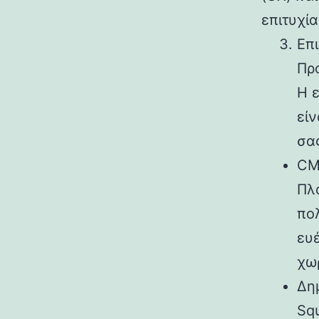
επιτυχία
Επ
Πρ
Η 
είν
σας
CM
Πλα
πο
ευ
χω
Δημ
Sq