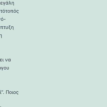
μεγάλη
στότοπός
νό-
άπτυξη
η
ει να
ργου
”. Ποιος