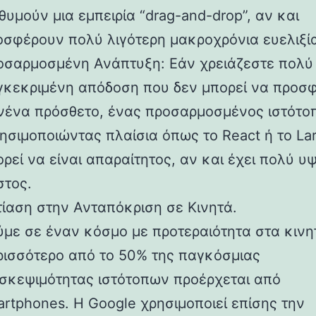
θυμούν μια εμπειρία “drag-and-drop”, αν και
οσφέρουν πολύ λιγότερη μακροχρόνια ευελιξί
οσαρμοσμένη Ανάπτυξη: Εάν χρειάζεστε πολύ
γκεκριμένη απόδοση που δεν μπορεί να προσφ
νένα πρόσθετο, ένας προσαρμοσμένος ιστότο
ησιμοποιώντας πλαίσια όπως το React ή το Lar
ρεί να είναι απαραίτητος, αν και έχει πολύ υ
στος.
τίαση στην Ανταπόκριση σε Κινητά.
ύμε σε έναν κόσμο με προτεραιότητα στα κινη
ρισσότερο από το 50% της παγκόσμιας
ισκεψιμότητας ιστότοπων προέρχεται από
rtphones. Η Google χρησιμοποιεί επίσης την