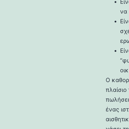
Εί
να
Είν
σχ
ερ
Είν
“φ
οι
Ο καθορ
πλαίσιο 
πωλήσει
ένας ισ
αισθητικ