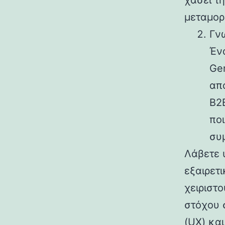
χάσει τη
μεταμορ
Γν
Ένα
Gen
απ
B2B
πο
συμ
Λάβετε 
εξαιρετ
χειριστ
στόχου 
(UX) κα