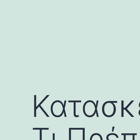
Skip
to
content
Κατασκ
Τι Πρέπ